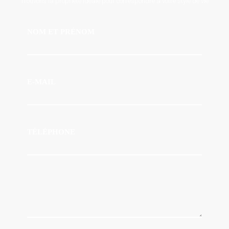
Trouvons la propriété idéale pour correspondre à votre style de vie
NOM ET PRÉNOM
E-MAIL
TÉLÉPHONE